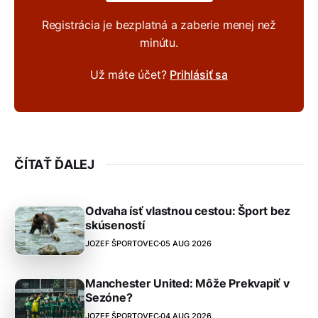
Registrácia je bezplatná a zaberie menej než
minútu.
Už máte účet?
Prihlásiť sa
ČÍTAŤ ĎALEJ
Odvaha ísť vlastnou cestou: Šport bez
skúseností
JOZEF ŠPORTOVEC
05 AUG 2026
Manchester United: Môže Prekvapiť v
Sezóne?
JOZEF ŠPORTOVEC
04 AUG 2026