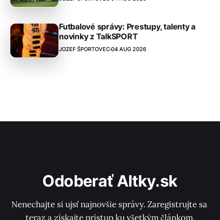
Futbalové správy: Prestupy, talenty a
novinky z TalkSPORT
JOZEF ŠPORTOVEC
04 AUG 2026
Odoberať Altky.sk
Nenechajte si ujsť najnovšie správy. Zaregistrujte sa 
teraz a získajte prístup ku všetkým článkom.