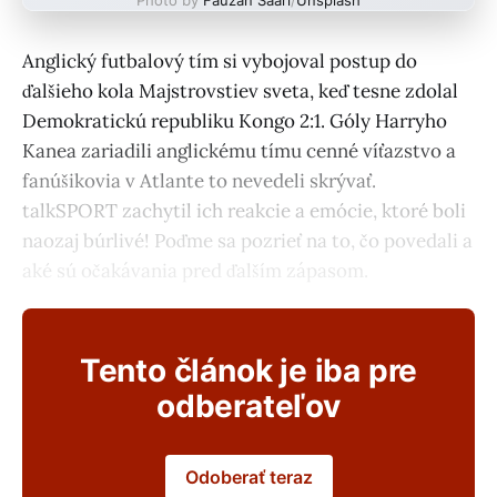
Anglický futbalový tím si vybojoval postup do
ďalšieho kola Majstrovstiev sveta, keď tesne zdolal
Demokratickú republiku Kongo 2:1. Góly Harryho
Kanea zariadili anglickému tímu cenné víťazstvo a
fanúšikovia v Atlante to nevedeli skrývať.
talkSPORT zachytil ich reakcie a emócie, ktoré boli
naozaj búrlivé! Poďme sa pozrieť na to, čo povedali a
aké sú očakávania pred ďalším zápasom.
Tento článok je iba pre
odberateľov
Odoberať teraz