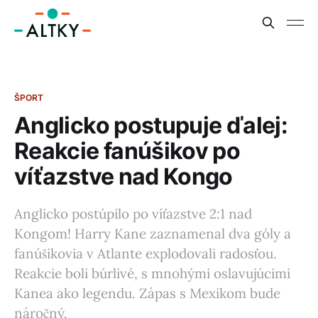
ŠPORT
Anglicko postupuje ďalej:
Reakcie fanúšikov po
víťazstve nad Kongo
Anglicko postúpilo po víťazstve 2:1 nad
Kongom! Harry Kane zaznamenal dva góly a
fanúšikovia v Atlante explodovali radosťou.
Reakcie boli búrlivé, s mnohými oslavujúcimi
Kanea ako legendu. Zápas s Mexikom bude
náročný.