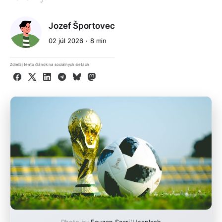
Jozef Športovec
02 júl 2026
8 min
Zdieľaj tento článok na sociálnych sieťach
Facebook
X
LinkedIn
Telegram
Bluesky
Mastodon
Photo by
Fauzan Saari
/
Unsplash