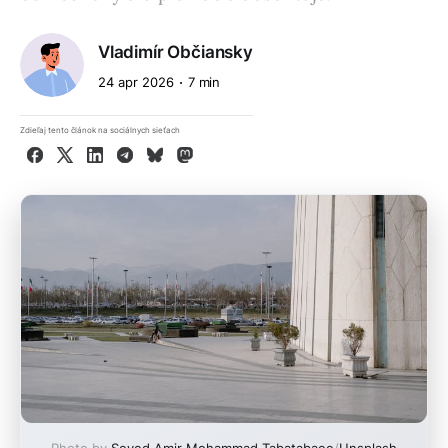
Vladimír Občiansky
24 apr 2026
7 min
Zdieľaj tento článok na sociálnych sieťach
Facebook
X
LinkedIn
Telegram
Bluesky
Mastodon
Photo by
Seyed Amir Mohammad Tabatabaee
/
Unsplash