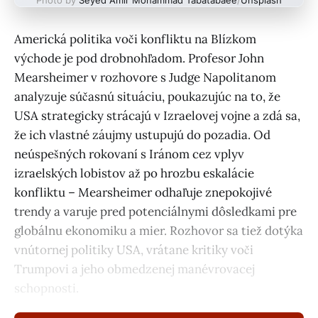
Americká politika voči konfliktu na Blízkom
východe je pod drobnohľadom. Profesor John
Mearsheimer v rozhovore s Judge Napolitanom
analyzuje súčasnú situáciu, poukazujúc na to, že
USA strategicky strácajú v Izraelovej vojne a zdá sa,
že ich vlastné záujmy ustupujú do pozadia. Od
neúspešných rokovaní s Iránom cez vplyv
izraelských lobistov až po hrozbu eskalácie
konfliktu – Mearsheimer odhaľuje znepokojivé
trendy a varuje pred potenciálnymi dôsledkami pre
globálnu ekonomiku a mier. Rozhovor sa tiež dotýka
vnútornej politiky USA, vrátane kritiky voči
Trumpovi a jeho obmedzenej manévrovacej
schopnosti.