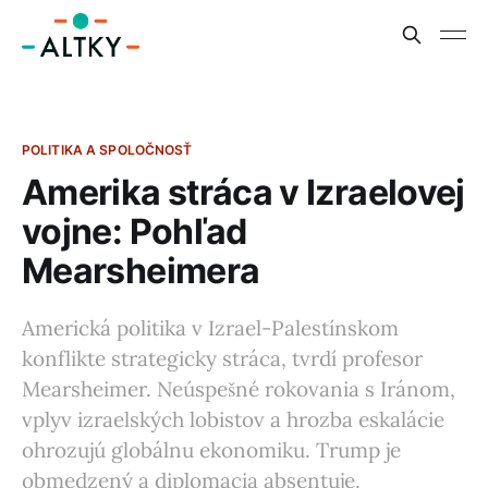
POLITIKA A SPOLOČNOSŤ
Amerika stráca v Izraelovej
vojne: Pohľad
Mearsheimera
Americká politika v Izrael-Palestínskom
konflikte strategicky stráca, tvrdí profesor
Mearsheimer. Neúspešné rokovania s Iránom,
vplyv izraelských lobistov a hrozba eskalácie
ohrozujú globálnu ekonomiku. Trump je
obmedzený a diplomacia absentuje.