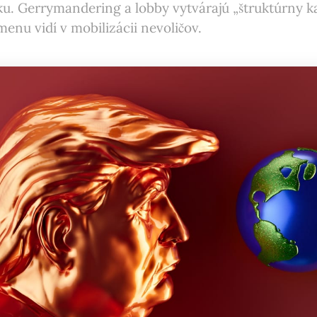
ku. Gerrymandering a lobby vytvárajú „štruktúrny ka
menu vidí v mobilizácii nevoličov.