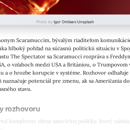
Photo by
Igor Omilaev
/
Unsplash
honym Scaramuccim, bývalým riaditeľom komunikácie
úka hlboký pohľad na súčasnú politickú situáciu v Spo
astu The Spectator sa Scaramucci rozpráva s Freddy
SA, o vzťahoch medzi USA a Britániou, o Trumpovom 
ku a o hrozbe korupcie v systéme. Rozhovor odhaľuje
ň naznačuje potenciál pre zmenu, ak sa Američania d
asného stavu.
y rozhovoru
tol komplexný obraz americkej politiky, ktorý zahŕňa
v: