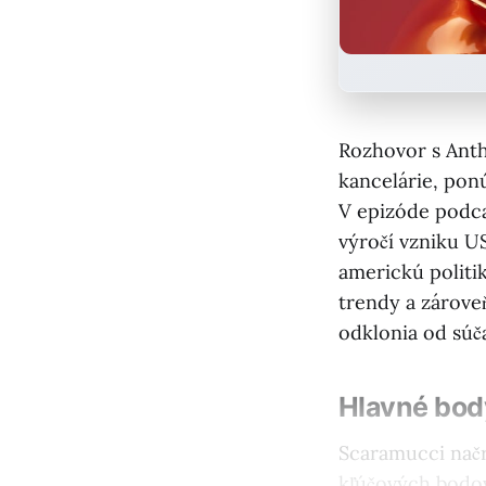
Rozhovor s Ant
kancelárie, pon
V epizóde podc
výročí vzniku U
americkú politi
trendy a zárove
odklonia od súč
Hlavné bod
Scaramucci načr
kľúčových bodo