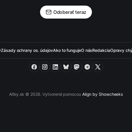
Odoberať teraz
y
Zásady ochrany os. údajov
Ako to funguje
O nás
Redakcia
Opravy ch
Facebook
Instagram
LinkedIn
Bluesky
Mastodon
Telegram
X
Altky.sk © 2026. Vytvorené pomocou
Align by Showcheeks