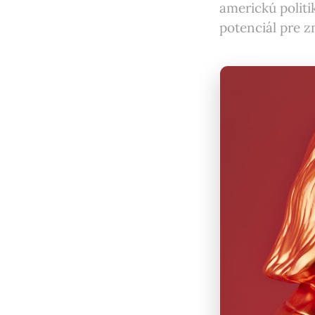
americkú politi
potenciál pre z