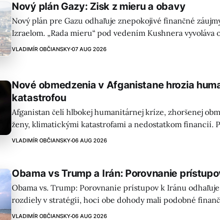
Nový plán Gazy: Zisk z mieru a obavy
Nový plán pre Gazu odhaľuje znepokojivé finančné záujmy
Izraelom. „Rada mieru“ pod vedením Kushnera vyvoláva o
transparentnosti, vplyve súkromných vojenských spoločno
VLADIMÍR OBČIANSKY
07 AUG 2026
potenciálnom konflikte záujmov.
Nové obmedzenia v Afganistane hrozia hum
katastrofou
Afganistan čelí hlbokej humanitárnej kríze, zhoršenej o
ženy, klimatickými katastrofami a nedostatkom financií. P
bezpečnostné riziká situáciu ešte stupňujú.
VLADIMÍR OBČIANSKY
06 AUG 2026
Obama vs Trump a Irán: Porovnanie prístupo
Obama vs. Trump: Porovnanie prístupov k Iránu odhaľuje
rozdiely v stratégii, hoci obe dohody mali podobné finan
Zeihan tvrdí, že Trumpova politika predstavuje „strategi
VLADIMÍR OBČIANSKY
06 AUG 2026