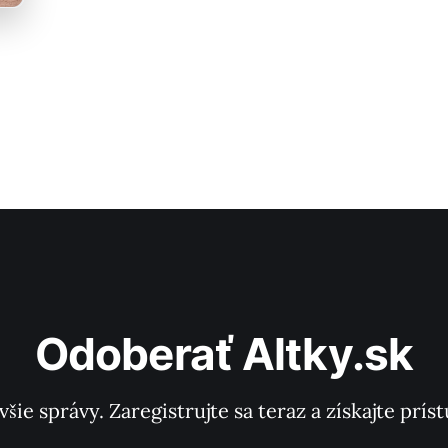
politiku a zanecháva región v chaosu.
Odoberať Altky.sk
všie správy. Zaregistrujte sa teraz a získajte pr