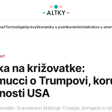
nosť
Technológia
Správy
Ekonomika a podnikanie
História
Kultúra a umen
OSŤ
a na križovatke:
ucci o Trumpovi, koru
nosti USA
ovatke: Scaramucci kritizuje Trumpa, korupciu a vp