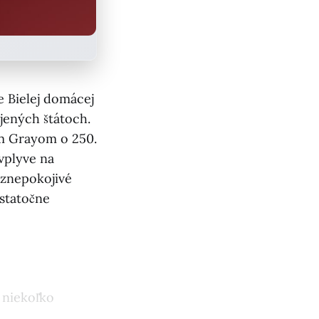
 Bielej domácej
jených štátoch.
m Grayom o 250.
vplyve na
 znepokojivé
ostatočne
 niekoľko