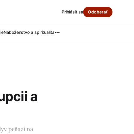
Prihlásiť sa
Odoberať
ie
Náboženstvo a spiritualita
pcii a
lyv peňazí na