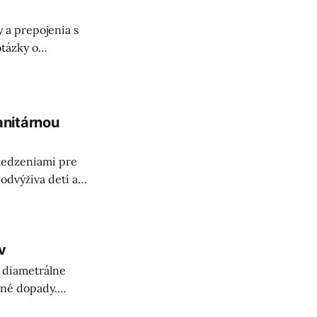
 a prepojenia s
tázky o
stí a
anitárnou
bmedzeniami pre
odvýživa detí a
v
 diametrálne
čné dopady.
ckú abdikačnú“