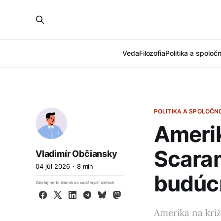
Veda
Filozofia
Politika a spoloč
POLITIKA A SPOLOČN
Amerik
Scaram
Vladimír Občiansky
04 júl 2026
8 min
budúc
Zdieľaj tento článok na sociálnych sieťach
Facebook
X
LinkedIn
Telegram
Bluesky
Mastodon
Amerika na križ