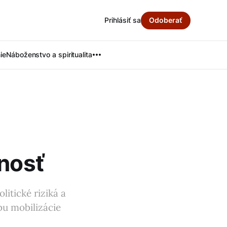
Prihlásiť sa
Odoberať
ie
Náboženstvo a spiritualita
cnosť
itické riziká a
bu mobilizácie