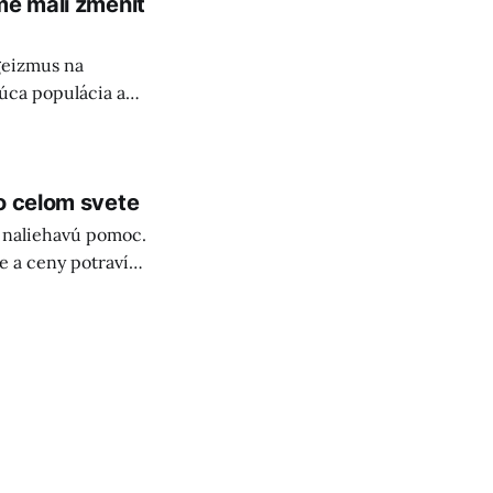
me mali zmeniť
geizmus na
úca populácia a
ný aktív a
o celom svete
 naliehavú pomoc.
ie a ceny potravín