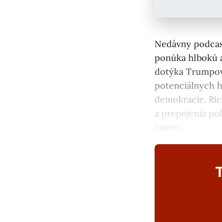
Nedávny podcas
ponúka hlbokú an
dotýka Trumpový
potenciálnych h
demokracie. Ric
a prepojenia pol
zmeny.
T