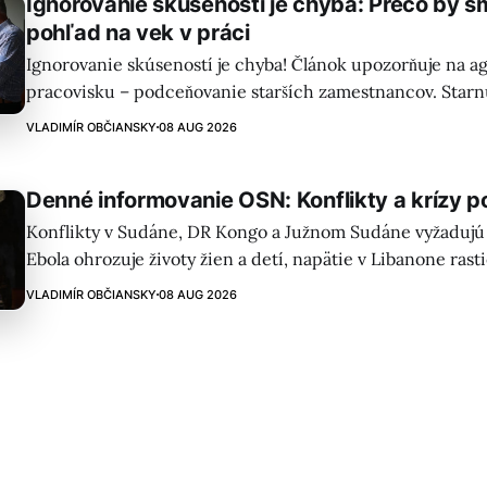
Ignorovanie skúseností je chyba: Prečo by s
pohľad na vek v práci
Ignorovanie skúseností je chyba! Článok upozorňuje na a
pracovisku – podceňovanie starších zamestnancov. Starn
demografické zmeny vyžadujú nový pohľad na vek ako cen
VLADIMÍR OBČIANSKY
08 AUG 2026
flexibilné pracovné modely.
Denné informovanie OSN: Konflikty a krízy p
Konflikty v Sudáne, DR Kongo a Južnom Sudáne vyžadujú
Ebola ohrozuje životy žien a detí, napätie v Libanone rast
stúpajú. OSN vyzýva na okamžitú akciu.
VLADIMÍR OBČIANSKY
08 AUG 2026