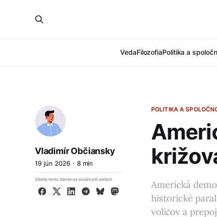
Veda
Filozofia
Politika a spoloč
POLITIKA A SPOLOČN
Ameri
križov
Vladimír Občiansky
19 jún 2026
8 min
Zdieľaj tento článok na sociálnych sieťach
Americká demokr
Facebook
X
LinkedIn
Telegram
Bluesky
Mastodon
historické para
voličov a prepo