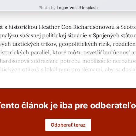
Photo by
Logan Voss
/
Unsplash
t s historičkou Heather Cox Richardsonovou a Scot
alýzu súčasnej politickej situácie v Spojených štátoc
ch taktických trikov, geopolitických rizík, rozdeleni
istorických paraliel, ktoré môžu osvetliť budúcnosť a
hardsonová zdôrazňuje potrebu mobilizácie nerozho
itických otázok s lokálnymi problémami, aby sa dosia
ento článok je iba pre odberateľ
Odoberať teraz