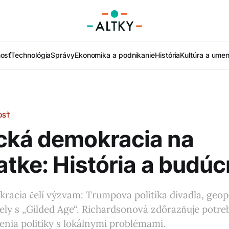
nosť
Technológia
Správy
Ekonomika a podnikanie
História
Kultúra a umen
OSŤ
cká demokracia na
atke: História a budú
acia čelí výzvam: Trumpova politika divadla, geopol
lely s „Gilded Age“. Richardsonová zdôrazňuje potre
jenia politiky s lokálnymi problémami.