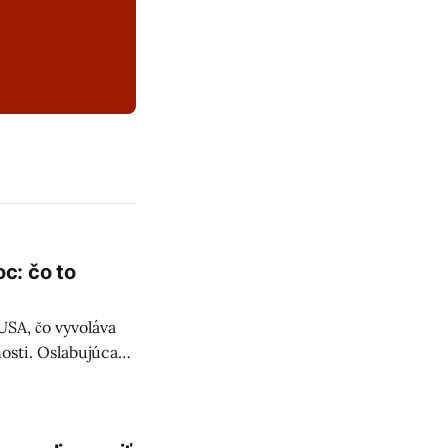
c: čo to
SA, čo vyvoláva
osti. Oslabujúca
a Slovensko.