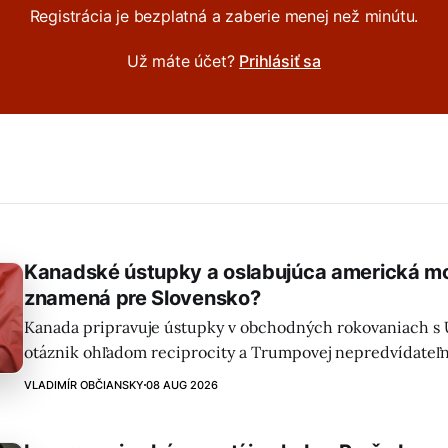
Registrácia je bezplatná a zaberie menej než minútu.
Už máte účet?
Prihlásiť sa
Kanadské ústupky a oslabujúca americká mo
znamená pre Slovensko?
Kanada pripravuje ústupky v obchodných rokovaniach s U
otáznik ohľadom reciprocity a Trumpovej nepredvídateľn
americká moc a dohoda Omán-Irán môžu mať dopady aj n
VLADIMÍR OBČIANSKY
08 AUG 2026