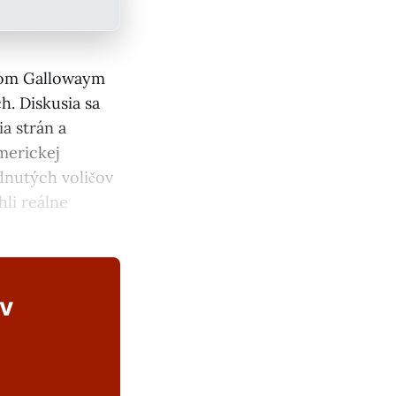
tom Gallowaym
h. Diskusia sa
a strán a
merickej
dnutých voličov
hli reálne
ov