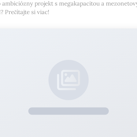
to ambiciózny projekt s megakapacitou a mezoneto
? Prečítajte si viac!