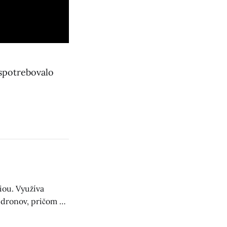
spotrebovalo
iou. Využíva
 dronov, pričom sa
iálneho útočníka.