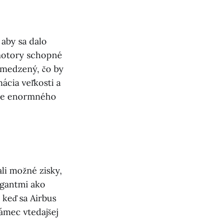
 aby sa dalo
motory schopné
bmedzený, čo by
ácia veľkosti a
ane enormného
li možné zisky,
igantmi ako
j keď sa Airbus
ámec vtedajšej