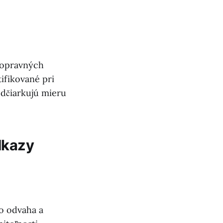
 dopravných
ifikované pri
odčiarkujú mieru
dkazy
ko odvaha a