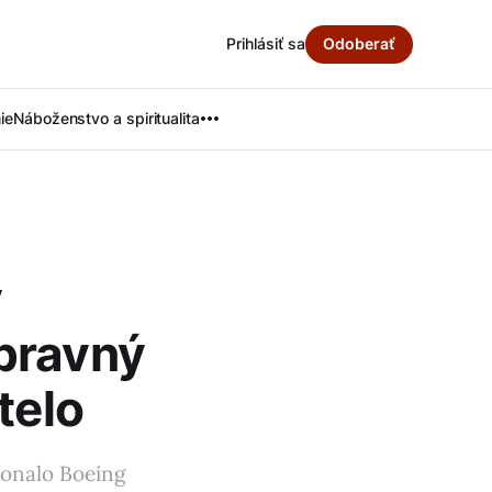
Prihlásiť sa
Odoberať
ie
Náboženstvo a spiritualita
y
pravný
telo
konalo Boeing