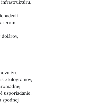
 infraštruktúru,
ichádzali
ýparerom
y dolárov,
 novú éru
isíc kilogramov,
 hromadnej
é usporiadanie,
a spodnej.