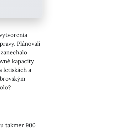
 vytvorenia
pravy. Plánovali
e zanechalo
avné kapacity
 letiskách a
 obrovským
bolo?
tou takmer 900