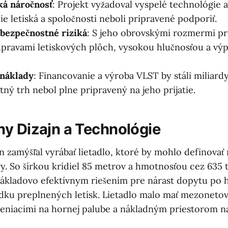
ká náročnosť
: Projekt vyžadoval vyspelé technológie a
ie letiská a spoločnosti neboli pripravené podporiť.
 bezpečnostné riziká
: S jeho obrovskými rozmermi pr
pravami letiskových plôch, vysokou hlučnosťou a v
náklady
: Financovanie a výroba VLST by stáli miliard
ný trh nebol plne pripravený na jeho prijatie.
y Dizajn a Technológie
 zamýšľal vyrábať lietadlo, ktoré by mohlo definovať
y. So šírkou krídiel 85 metrov a hmotnosťou cez 635 t
ákladovo efektívnym riešením pre nárast dopytu po
dku preplnených letísk. Lietadlo malo mať mezonetov
deniacimi na hornej palube a nákladným priestorom n