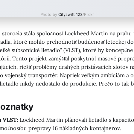
Photo by
Cityswift 123
/Flickr
. storočia stála spoločnosť Lockheed Martin na prahu
tadla, ktoré mohlo prehodnotiť budúcnosť leteckej do
veľké subsonické lietadlo" (VLST), ktoré by koncepčn
stórii. Tento projekt zamýšľal poskytnúť masové prepr
júcich, riešiť problémy drahých pristávacích slotov na
ako vojenský transportér. Napriek veľkým ambíciám a
lietadlo nikdy nedostalo do produkcie. Prečo to tak 
Poznatky
tu VLST
: Lockheed Martin plánovali lietadlo s kapaci
 možnosťou prepravy 16 nákladných kontajnerov.