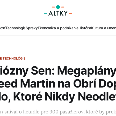
nosť
Technológia
Správy
Ekonomika a podnikanie
História
Kultúra a umen
E TECHNOLÓGIE
iózny Sen: Megaplán
ed Martin na Obrí Do
lo, Ktoré Nikdy Neodle
 sníval o lietadle pre 900 pasažierov, ktoré by pre