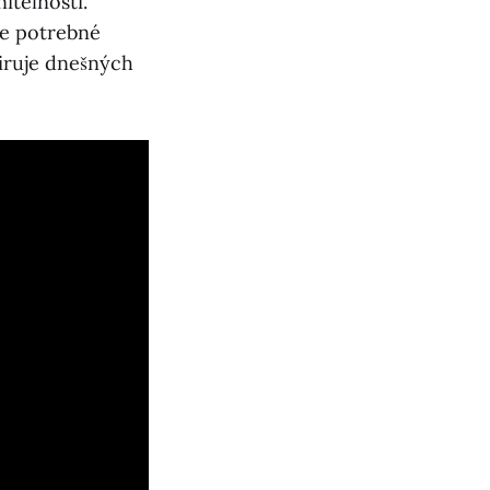
iteľnosti.
je potrebné
piruje dnešných