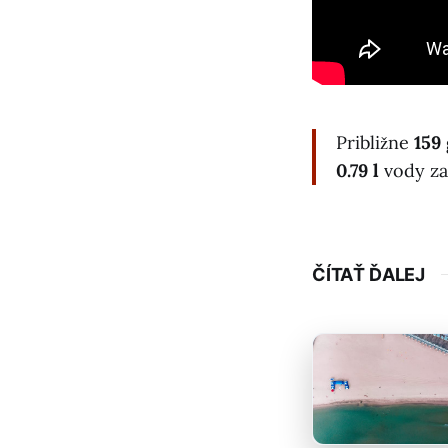
Približne
159
0.79 l
vody za
ČÍTAŤ ĎALEJ