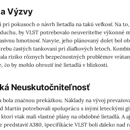
 a Výzvy
 pri pokusoch o návrh lietadla na takú veľkosť. Na to,
zduchu, by VLST potrebovalo neuveriteľne výkonné 
asívnu hmotnosť. Navyše, jeho plánovaný dolet bol o
rebu častých tankovaní pri diaľkových letoch. Kombin
vala riziko rôznych bezpečnostných problémov vrát
 čo by mohlo ohroziť iné lietadlá v blízkosti.
ká Neuskutočniteľnosť
a bola značnou prekážkou. Náklady na vývoj prevažova
 Martin potrebovali spoluprácu s inými leteckými g
 ktorí však mali vlastné plány na obdobné lietadlá. A a
 predstaviť A380, špecifikácie VLST boli ďaleko nad r