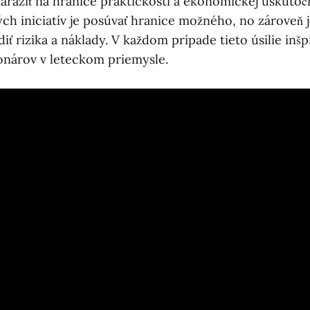
araziť na hranice praktickosti a ekonomickej uskutočn
h iniciatív je posúvať hranice možného, no zároveň 
diť rizika a náklady. V každom prípade tieto úsilie inš
ionárov v leteckom priemysle.