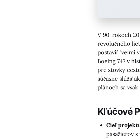
V 90. rokoch 20
revolučného lie
postaviť "veľmi 
Boeing 747 v hi
pre stovky cestu
súčasne slúžiť 
plánoch sa však 
Kľúčové 
Cieľ projek
pasažierov s