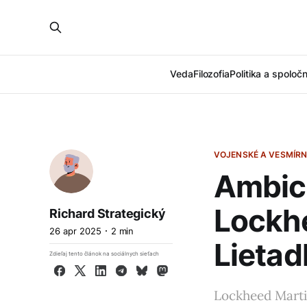
Veda
Filozofia
Politika a spoloč
VOJENSKÉ A VESMÍRN
Ambic
Lockhe
Richard Strategický
26 apr 2025
2 min
Lietad
Zdieľaj tento článok na sociálnych sieťach
Facebook
X
LinkedIn
Telegram
Bluesky
Mastodon
Lockheed Martin