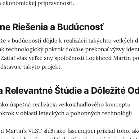
a ekonomickej pripravenosti.
vne Riešenia a Budúcnosť
, že v budúcnosti dôjde k realizácii takýchto veľkých
ä ak technologický pokrok dokáže prekonať výzvy ident
 Zatiaľ však veľké sny spoločnosti Lockheed Martin p
dstavuje takýto projekt.
 Relevantné Štúdie a Dôležité O
ako úspešná realizácia veľkoľahadlového konceptu
krok v oblasti leteckých a pohonných technológií
 Martin’s VLST slúži ako fascinujúci príklad toho, a