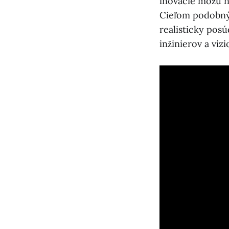
inovácie môžu n
Cieľom podobnýc
realisticky posú
inžinierov a viz