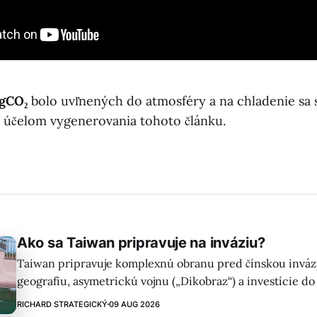
 gCO₂
bolo uvľnených do atmosféry a na chladenie sa 
 účelom vygenerovania tohoto článku.
Ako sa Taiwan pripravuje na inváziu?
Taiwan pripravuje komplexnú obranu pred čínskou inváz
geografiu, asymetrickú vojnu („Dikobraz“) a investície do
učí z ukrajinského odporu. Kľúčové pre odradenie potenc
RICHARD STRATEGICKÝ
09 AUG 2026