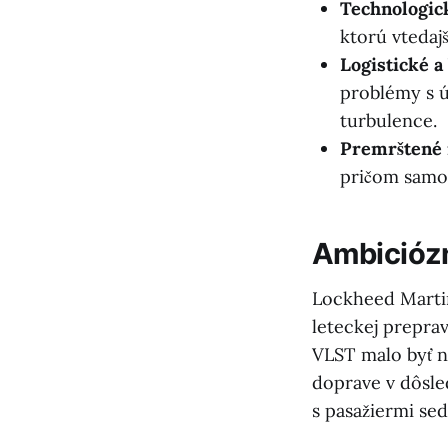
Technologic
ktorú vtedajš
Logistické a
problémy s ú
turbulence.
Premrštené 
pričom samot
Ambiciózn
Lockheed Martin
leteckej preprav
VLST malo byť n
doprave v dôsle
s pasažiermi se