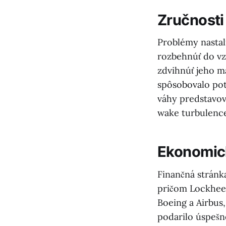
Zručnosti
Problémy nastali
rozbehnúť do v
zdvihnúť jeho m
spôsobovalo pot
váhy predstavo
wake turbulence,
Ekonomic
Finančná stránk
pričom Lockheed
Boeing a Airbus,
podarilo úspešne