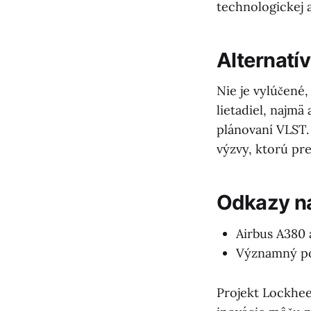
technologickej 
Alternatí
Nie je vylúčené
lietadiel, najm
plánovaní VLST.
výzvy, ktorú pre
Odkazy na
Airbus A380 
Významný po
Projekt Lockheed