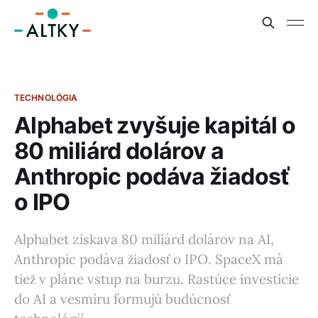
TECHNOLÓGIA
Alphabet zvyšuje kapitál o
80 miliárd dolárov a
Anthropic podáva žiadosť
o IPO
Alphabet získava 80 miliárd dolárov na AI,
Anthropic podáva žiadosť o IPO. SpaceX má
tiež v pláne vstup na burzu. Rastúce investície
do AI a vesmíru formujú budúcnosť