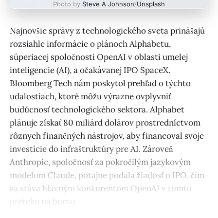
Photo by
Steve A Johnson
/
Unsplash
Najnovšie správy z technologického sveta prinášajú
rozsiahle informácie o plánoch Alphabetu,
súperiacej spoločnosti OpenAI v oblasti umelej
inteligencie (AI), a očakávanej IPO SpaceX.
Bloomberg Tech nám poskytol prehľad o týchto
udalostiach, ktoré môžu výrazne ovplyvniť
budúcnosť technologického sektora. Alphabet
plánuje získať 80 miliárd dolárov prostredníctvom
rôznych finančných nástrojov, aby financoval svoje
investície do infraštruktúry pre AI. Zároveň
Anthropic, spoločnosť za pokročilým jazykovým
modelom Claude, potajne podala žiadosť o IPO, čím
sa stáva hlavným konkurentom OpenAI v tomto
preteku na burzu.