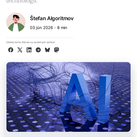
technológií.
Štefan Algoritmov
03 jún 2026
8 min
Zdieľaj tento článok na sociálnych sieťach
Facebook
X
LinkedIn
Telegram
Bluesky
Mastodon