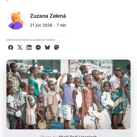
Zuzana Zelená
21 jún 2026
7 min
Zdieľaj tento článok na sociálnych sieťach
Facebook
X
LinkedIn
Telegram
Bluesky
Mastodon
Photo by
Khalil Radi
/
Unsplash