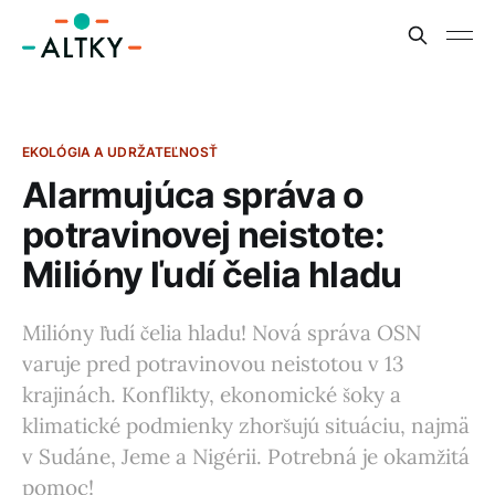
EKOLÓGIA A UDRŽATEĽNOSŤ
Alarmujúca správa o
potravinovej neistote:
Milióny ľudí čelia hladu
Milióny ľudí čelia hladu! Nová správa OSN
varuje pred potravinovou neistotou v 13
krajinách. Konflikty, ekonomické šoky a
klimatické podmienky zhoršujú situáciu, najmä
v Sudáne, Jeme a Nigérii. Potrebná je okamžitá
pomoc!