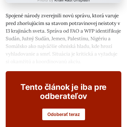
Spojené národy zverejnili novú správu, ktorá varuje
pred zhoršujúcim sa stavom potravinovej neistoty v
13 krajinách sveta. Správa od FAO a WFP identifikuje
Sudán, Južný Sudán, Jemen, Palestínu, Nigériu a
Somálsko ako najväčšie ohniská hladu, kde hrozí
vyhladovanie a smrť. Situácia je kritická a vyžaduje
si okamžitú a koordinovanú akciu.
Tento článok je iba pre
odberateľov
Odoberať teraz