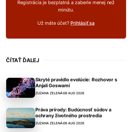
Registrácia je bezplatná a zaberie menej než
minútu.
Už máte účet?
Prihlásiť sa
ČÍTAŤ ĎALEJ
Skryté pravidlo evolúcie: Rozhovor s
Anjali Goswami
ZUZANA ZELENÁ
08 AUG 2026
Práva prírody: Budúcnosť súdov a
ochrany životného prostredia
ZUZANA ZELENÁ
06 AUG 2026