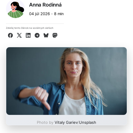
Anna Rodinná
04 júl 2026
8 min
Zdieľaj tento článok na sociálnych sieťach
Facebook
X
LinkedIn
Telegram
Bluesky
Mastodon
Photo by
Vitaly Gariev
/
Unsplash