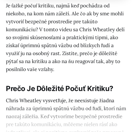
Je ťažké počuť kritiku, najmä keď pochádza od
niekoho, na kom nám záleží. Ale čo ak by sme mohli
vytvoriť bezpečné prostredie pre takúto
komunikáciu? V tomto videu sa Chris Wheatley delí
so svojimi skúsenosťami a praktickými tipmi, ako
získať úprimnú spätnú väzbu od blízkych ľudí a
využiť ju na osobný rast. Zistite, prečo je dôležité
pýtať sa na kritiku a ako na ňu reagovať tak, aby to
posilnilo vaše vzťahy.
Prečo Je Dôležité Počuť Kritiku?
Chris Wheatley vysvetľuje, že neexistuje žiadna
náhrada za úprimnú spätnú väzbu od ľudí, ktorí nám
naozaj záležia. Keď vytvoríme bezpečné prostredie
pre takúto komunikáciu, môžeme nielen rásť ako