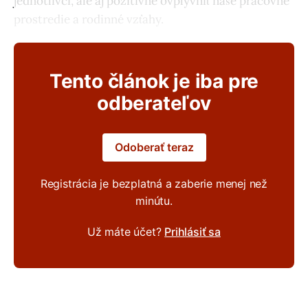
jednotlivci, ale aj pozitívne ovplyvniť naše pracovné
prostredie a rodinné vzťahy.
Tento článok je iba pre
odberateľov
Odoberať teraz
Registrácia je bezplatná a zaberie menej než
minútu.
Už máte účet?
Prihlásiť sa