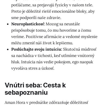
potláčame, sa prejavujú fyzicky v našom tele.
Preto je dôležité riešiť emocionálne bloky, aby
sme podporili naše zdravie.
Neuroplastickosť:
Mozog sa neustále
prispôsobuje tomu, čo mu hovoríme a čomu
veríme. Pozitívne afirmácie a vedomé myslenie
môžu zmeniť náš život k lepšiemu.
Poslúchajte svoju intuíciu:
Skutočná múdrosť
sa nachádza v tichosti, keď utlmíme vnútorný
hluk. Intuícia nás vedie pokojom, ego naopak
vyvoláva stres a úzkosť.
Vnútri seba: Cesta k
sebapoznaniu
Aman Hora v prednáške zdôrazňuje dôležitosť