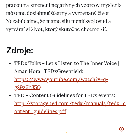
prácou na zmenení negatívnych vzorcov myslenia
môžeme dosiahnuť šťastný a vyrovnaný život.
Nezabúdajme, že máme silu meniť svoj osud a
vytvárať si život, ktorý skutočne chceme žiť.
Zdroje:
TEDx Talks - Let's Listen to The Inner Voice |
Aman Hora | TEDxGreenfield:
https://www.youtube.com/watch?v=q-
g89z6h35Q
TED - Content Guidelines for TEDx events:
http://storage.ted.com/tedx/manuals/tedx_c
ontent_guidelines.pdf