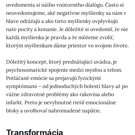
uvedomenia si nášho vnútorného dialógu. Často si
neuvedomujeme, aké negatívne myšlienky sa nám v
hlave odrážajú a ako tieto myšlienky ovplyvňujú
naše pocity a konanie. Je dôležité si uvedomiť, že nie
každá myšlienka je pravda a že môžeme zvoliť,
ktorým myšlienkam dáme priestor vo svojom živote.
Dôležitý koncept, ktorý prednášajúci uvádza, je
psychosomatické spojenie medzi mysľou a telom.
Potláčané emócie sa prejavujú fyzickými
symptómami – od jednoduchých bolestí hlavy až po
vážne zdravotné problémy ako rakovina alebo
infarkt. Preto je nevyhnutné riešiť emocionálne
bloky a uvoľňovať nahromadené napätie.
Transformácia