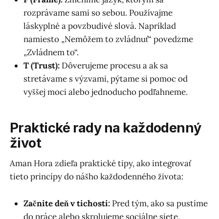
rozprávame sami so sebou. Používajme
láskyplné a povzbudivé slová. Napríklad
namiesto „Nemôžem to zvládnuť“ povedzme
„Zvládnem to“.
T (Trust):
Dôverujeme procesu a ak sa
stretávame s výzvami, pýtame si pomoc od
vyššej moci alebo jednoducho podľahneme.
Praktické rady na každodenný
život
Aman Hora zdieľa praktické tipy, ako integrovať
tieto princípy do nášho každodenného života:
Začnite deň v tichosti:
Pred tým, ako sa pustíme
do práce alebo skrolujeme sociálne siete,