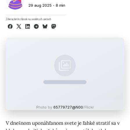
29 aug 2025
8 min
Zdieľaj tento článok na sociálnych sieťach
Facebook
X
LinkedIn
Telegram
Bluesky
Mastodon
Photo by
65779727@N00
/Flickr
V dnešnom uponáhľanom svete je ľahké stratiť sa v