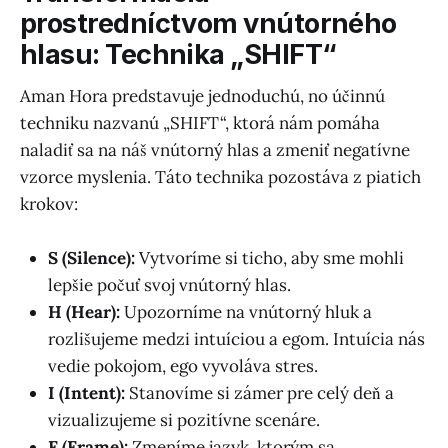
prostredníctvom vnútorného
hlasu: Technika „SHIFT“
Aman Hora predstavuje jednoduchú, no účinnú
techniku nazvanú „SHIFT“, ktorá nám pomáha
naladiť sa na náš vnútorný hlas a zmeniť negatívne
vzorce myslenia. Táto technika pozostáva z piatich
krokov:
S (Silence):
Vytvoríme si ticho, aby sme mohli
lepšie počuť svoj vnútorný hlas.
H (Hear):
Upozorníme na vnútorný hluk a
rozlišujeme medzi intuíciou a egom. Intuícia nás
vedie pokojom, ego vyvoláva stres.
I (Intent):
Stanovíme si zámer pre celý deň a
vizualizujeme si pozitívne scenáre.
F (Frame):
Zmeníme jazyk, ktorým sa