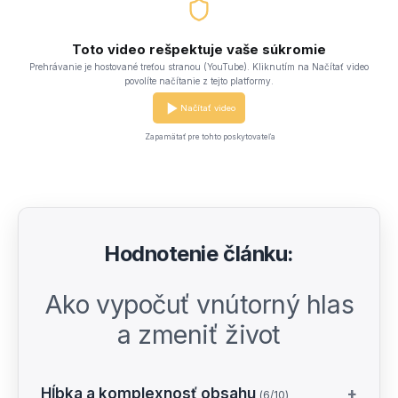
Toto video rešpektuje vaše súkromie
Prehrávanie je hostované treťou stranou (YouTube). Kliknutím na Načítať video
povolíte načítanie z tejto platformy.
Načítať video
Zapamätať pre tohto poskytovateľa
Hodnotenie článku:
Ako vypočuť vnútorný hlas
a zmeniť život
Hĺbka a komplexnosť obsahu
+
(6/10)