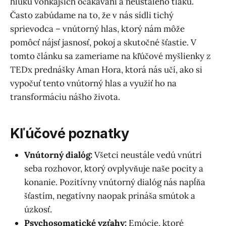
hluku vonkajších očakávaní a neustáleho tlaku.
Často zabúdame na to, že v nás sídli tichý
sprievodca – vnútorný hlas, ktorý nám môže
pomôcť nájsť jasnosť, pokoj a skutočné šťastie. V
tomto článku sa zameriame na kľúčové myšlienky z
TEDx prednášky Aman Hora, ktorá nás učí, ako si
vypočuť tento vnútorný hlas a využiť ho na
transformáciu nášho života.
Kľúčové poznatky
Vnútorný dialóg:
Všetci neustále vedú vnútri
seba rozhovor, ktorý ovplyvňuje naše pocity a
konanie. Pozitívny vnútorný dialóg nás napĺňa
šťastím, negatívny naopak prináša smútok a
úzkosť.
Psychosomatické vzťahy:
Emócie, ktoré