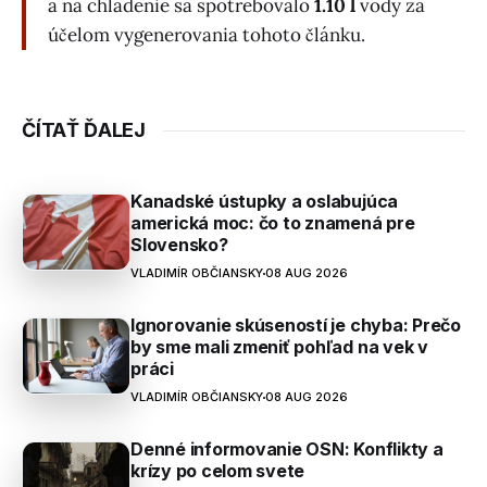
a na chladenie sa spotrebovalo
1.10 l
vody za
účelom vygenerovania tohoto článku.
ČÍTAŤ ĎALEJ
Kanadské ústupky a oslabujúca
americká moc: čo to znamená pre
Slovensko?
VLADIMÍR OBČIANSKY
08 AUG 2026
Ignorovanie skúseností je chyba: Prečo
by sme mali zmeniť pohľad na vek v
práci
VLADIMÍR OBČIANSKY
08 AUG 2026
Denné informovanie OSN: Konflikty a
krízy po celom svete