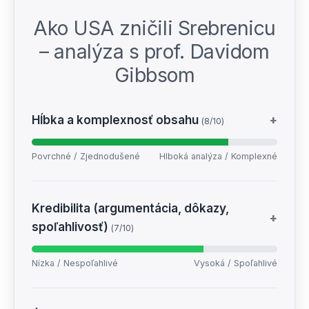
Ako USA zničili Srebrenicu
– analýza s prof. Davidom
Gibbsom
Hĺbka a komplexnosť obsahu
+
(8/10)
Povrchné / Zjednodušené
Hlboká analýza / Komplexné
Kredibilita (argumentácia, dôkazy,
+
spoľahlivosť)
(7/10)
Nízka / Nespoľahlivé
Vysoká / Spoľahlivé