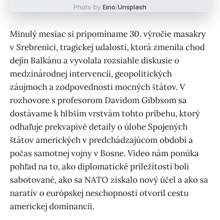
Photo by
Eino
/
Unsplash
Minulý mesiac si pripomíname 30. výročie masakry
v Srebrenici, tragickej udalosti, ktorá zmenila chod
dejín Balkánu a vyvolala rozsiahle diskusie o
medzinárodnej intervencii, geopolitických
záujmoch a zodpovednosti mocných štátov. V
rozhovore s profesorom Davidom Gibbsom sa
dostávame k hlbším vrstvám tohto príbehu, ktorý
odhaľuje prekvapivé detaily o úlohe Spojených
štátov amerických v predchádzajúcom období a
počas samotnej vojny v Bosne. Video nám ponúka
pohľad na to, ako diplomatické príležitosti boli
sabotované, ako sa NATO získalo nový účel a ako sa
naratív o európskej neschopnosti otvoril cestu
americkej dominancii.