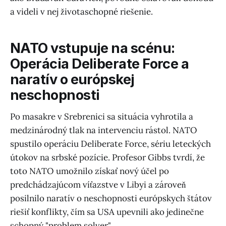
a videli v nej životaschopné riešenie.
NATO vstupuje na scénu:
Operácia Deliberate Force a
naratív o európskej
neschopnosti
Po masakre v Srebrenici sa situácia vyhrotila a
medzinárodný tlak na intervenciu rástol. NATO
spustilo operáciu Deliberate Force, sériu leteckých
útokov na srbské pozície. Profesor Gibbs tvrdí, že
toto NATO umožnilo získať nový účel po
predchádzajúcom víťazstve v Libyi a zároveň
posilnilo naratív o neschopnosti európskych štátov
riešiť konflikty, čím sa USA upevnili ako jedinečne
schopný "problem solver".