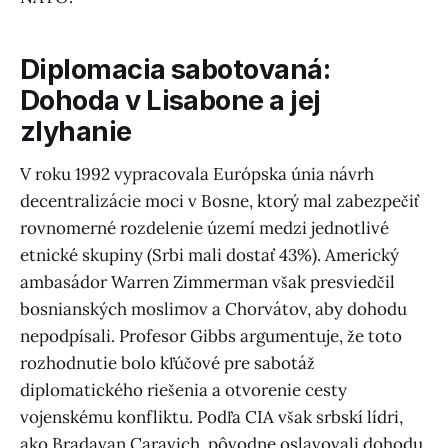
Diplomacia sabotovaná:
Dohoda v Lisabone a jej
zlyhanie
V roku 1992 vypracovala Európska únia návrh
decentralizácie moci v Bosne, ktorý mal zabezpečiť
rovnomerné rozdelenie území medzi jednotlivé
etnické skupiny (Srbi mali dostať 43%). Americký
ambasádor Warren Zimmerman však presviedčil
bosnianských moslimov a Chorvátov, aby dohodu
nepodpísali. Profesor Gibbs argumentuje, že toto
rozhodnutie bolo kľúčové pre sabotáž
diplomatického riešenia a otvorenie cesty
vojenskému konfliktu. Podľa CIA však srbskí lídri,
ako Bradavan Caravich, pôvodne oslavovali dohodu