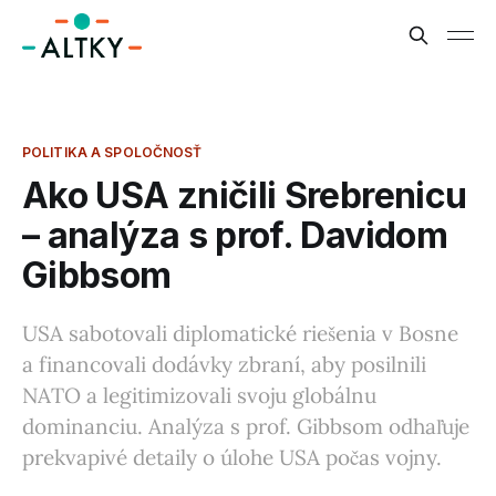
POLITIKA A SPOLOČNOSŤ
Ako USA zničili Srebrenicu
– analýza s prof. Davidom
Gibbsom
USA sabotovali diplomatické riešenia v Bosne
a financovali dodávky zbraní, aby posilnili
NATO a legitimizovali svoju globálnu
dominanciu. Analýza s prof. Gibbsom odhaľuje
prekvapivé detaily o úlohe USA počas vojny.