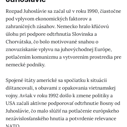
Rozpad Juhoslávie sa začal už v roku 1990, čiastočne
pod vplyvom ekonomických faktorov a
zahraničných zásahov. Nemecko hralo kľúčovú
úlohu pri podpore odtrhnutia Slovinska a
Chorvátska, čo bolo motivované snahou o
znovuzískanie vplyvu na juhovýchodnej Európe,
potlačením komunizmu a vytvorením prostredia pre
nemecké podniky.
Spojené štáty americké sa spočiatku k situácii
dištancovali, s obavami z opakovania vietnamskej
vojny. Avšak v roku 1992 došlo k zmene politiky a
USA začali aktívne podporovať odtrhnutie Bosny od
Juhoslávie, čo malo slúžiť na potlačenie európskeho
nezávislosťanského hnutia a potvrdenie relevance
NATO.