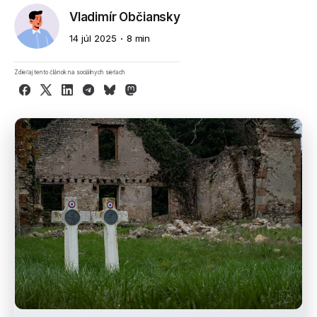
Vladimír Občiansky
14 júl 2025
8 min
Zdieľaj tento článok na sociálnych sieťach
Facebook
X
LinkedIn
Telegram
Bluesky
Mastodon