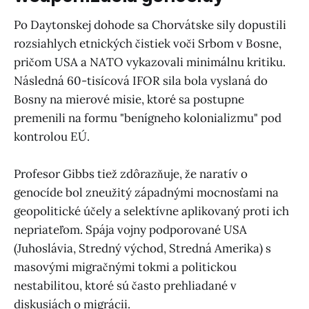
Po Daytonskej dohode sa Chorvátske sily dopustili
rozsiahlych etnických čistiek voči Srbom v Bosne,
pričom USA a NATO vykazovali minimálnu kritiku.
Následná 60-tisícová IFOR sila bola vyslaná do
Bosny na mierové misie, ktoré sa postupne
premenili na formu "benígneho kolonializmu" pod
kontrolou EÚ.
Profesor Gibbs tiež zdôrazňuje, že naratív o
genocíde bol zneužitý západnými mocnosťami na
geopolitické účely a selektívne aplikovaný proti ich
nepriateľom. Spája vojny podporované USA
(Juhoslávia, Stredný východ, Stredná Amerika) s
masovými migračnými tokmi a politickou
nestabilitou, ktoré sú často prehliadané v
diskusiách o migrácii.