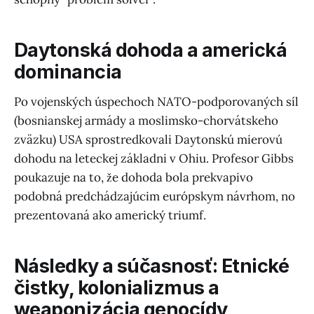
Daytonská dohoda a americká
dominancia
Po vojenských úspechoch NATO-podporovaných síl
(bosnianskej armády a moslimsko-chorvátskeho
zväzku) USA sprostredkovali Daytonskú mierovú
dohodu na leteckej základni v Ohiu. Profesor Gibbs
poukazuje na to, že dohoda bola prekvapivo
podobná predchádzajúcim európskym návrhom, no
prezentovaná ako americký triumf.
Následky a súčasnosť: Etnické
čistky, kolonializmus a
weaponizácia genocídy