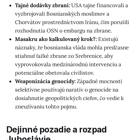
Tajné dodávky zbraní:
USA tajne financovali a
vyzbrojovali Bosnianských moslimov a
Chorvátov prostredníctvom Iránu, čím porušili
rozhodnutia OSN o embargu na zbrane.
Masakru ako kalkulovaný krok?:
Existujú
náznaky, že bosnianska vláda mohla predčasne
stiahnuť ťažké zbrane zo Srebrenice, aby
vyprovokovala medzinárodnú intervenciu a
potenciálne obetovala civilistov.
Weaponizácia genocídy:
Západné mocnosti
selektívne používajú naratív o genocíde na
dosiahnutie geopolitických cieľov, čo vedie k
zneužívaniu tohto pojmu.
Dejinné pozadie a rozpad
Juhoslávie