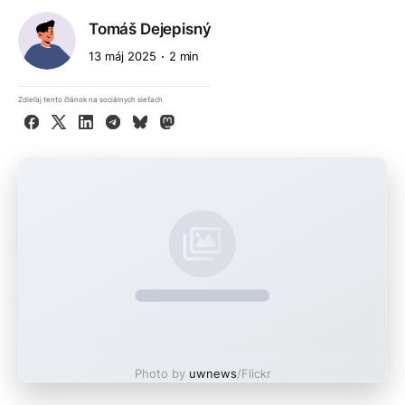
Tomáš Dejepisný
13 máj 2025
2 min
Zdieľaj tento článok na sociálnych sieťach
Facebook
X
LinkedIn
Telegram
Bluesky
Mastodon
Photo by
uwnews
/Flickr