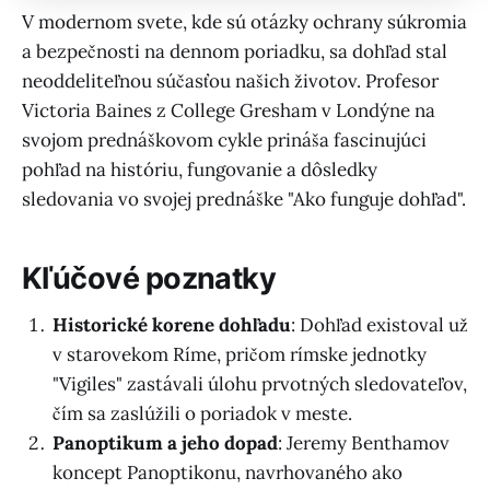
V modernom svete, kde sú otázky ochrany súkromia
a bezpečnosti na dennom poriadku, sa dohľad stal
neoddeliteľnou súčasťou našich životov. Profesor
Victoria Baines z College Gresham v Londýne na
svojom prednáškovom cykle prináša fascinujúci
pohľad na históriu, fungovanie a dôsledky
sledovania vo svojej prednáške "Ako funguje dohľad".
Kľúčové poznatky
Historické korene dohľadu
: Dohľad existoval už
v starovekom Ríme, pričom rímske jednotky
"Vigiles" zastávali úlohu prvotných sledovateľov,
čím sa zaslúžili o poriadok v meste.
Panoptikum a jeho dopad
: Jeremy Benthamov
koncept Panoptikonu, navrhovaného ako