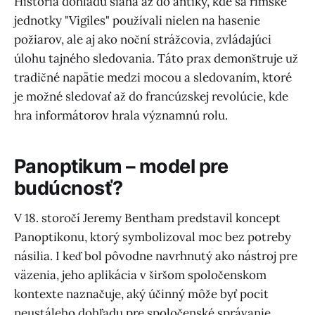
História dohľadu siaha až do antiky, kde sa rímske
jednotky "Vigiles" používali nielen na hasenie
požiarov, ale aj ako noční strážcovia, zvládajúci
úlohu tajného sledovania. Táto prax demonštruje už
tradičné napätie medzi mocou a sledovaním, ktoré
je možné sledovať až do francúzskej revolúcie, kde
hra informátorov hrala významnú rolu.
Panoptikum – model pre
budúcnosť?
V 18. storočí Jeremy Bentham predstavil koncept
Panoptikonu, ktorý symbolizoval moc bez potreby
násilia. I keď bol pôvodne navrhnutý ako nástroj pre
väzenia, jeho aplikácia v širšom spoločenskom
kontexte naznačuje, aký účinný môže byť pocit
neustáleho dohľadu pre spoločenské správanie.