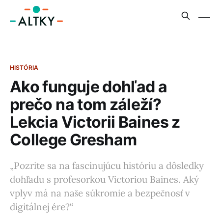
HISTÓRIA
Ako funguje dohľad a
prečo na tom záleží?
Lekcia Victorii Baines z
College Gresham
„Pozrite sa na fascinujúcu históriu a dôsledky
dohľadu s profesorkou Victoriou Baines. Aký
vplyv má na naše súkromie a bezpečnosť v
digitálnej ére?“