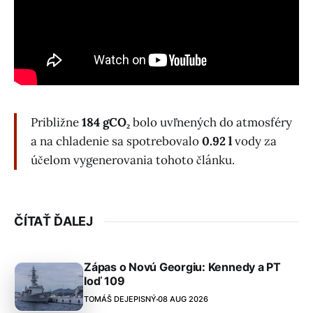
Približne
184 gCO₂
bolo uvľnených do atmosféry
a na chladenie sa spotrebovalo
0.92 l
vody za
účelom vygenerovania tohoto článku.
ČÍTAŤ ĎALEJ
Zápas o Novú Georgiu: Kennedy a PT
loď 109
TOMÁŠ DEJEPISNÝ
08 AUG 2026