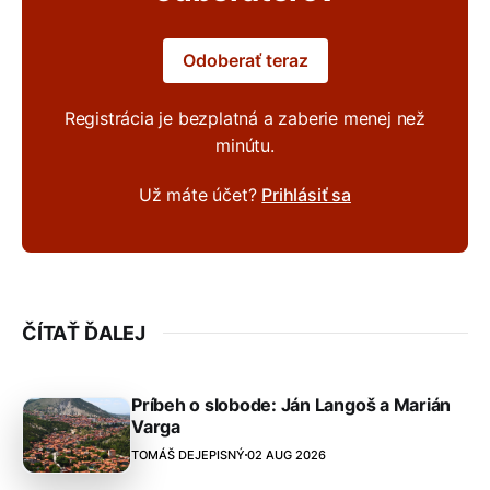
Odoberať teraz
Registrácia je bezplatná a zaberie menej než
minútu.
Už máte účet?
Prihlásiť sa
ČÍTAŤ ĎALEJ
Príbeh o slobode: Ján Langoš a Marián
Varga
TOMÁŠ DEJEPISNÝ
02 AUG 2026