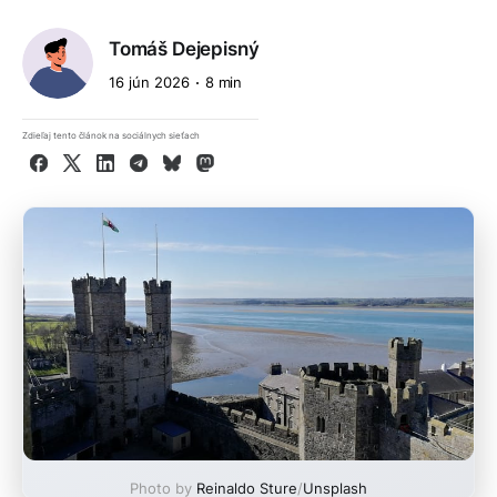
Tomáš Dejepisný
16 jún 2026
8 min
Zdieľaj tento článok na sociálnych sieťach
Facebook
X
LinkedIn
Telegram
Bluesky
Mastodon
Photo by
Reinaldo Sture
/
Unsplash