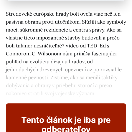
Stredoveké európske hrady boli oveľa viac než len
pasívna obrana proti útočníkom. Slúžili ako symboly
moci, súkromné rezidencie a centrá správy. Ako sa
vlastne tieto impozantné stavby budovali a prečo
boli takmer nezničiteľné? Video od TED-Ed s
Connorom C. Wilsonom nám prináša fascinujúci
pohľad na evolúciu dizajnu hradov, od
jednoduchých drevených opevnení až po rozsiahle
kamenné pevnosti. Zistíme, ako sa menili taktiky
dobývania a obrany v priebehu storočí a prečo
nakoniec stratili svoj vojenský význam.
Tento článok je iba pre
odberateľov