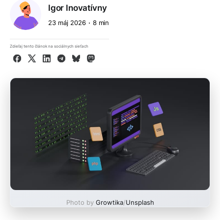
Igor Inovatívny
23 máj 2026
8 min
Zdieľaj tento článok na sociálnych sieťach
Facebook
X
LinkedIn
Telegram
Bluesky
Mastodon
Photo by
Growtika
/
Unsplash