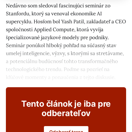
Nedávno som sledoval fascinujúci seminár zo
Stanfordu, ktorý sa venoval ekonomike AI
supercyklu. Hosťom bol Yash Patil, zakladateľ a CEO
spoločnosti Applied Compute, ktorá vyvíja
špecializované jazykové modely pre podniky.
Seminár ponúkol hlboký pohľad na súčasný stav
umelej inteligencie, výzvy, s ktorými sa stretávame,
a potenciálnu budúcnosť tohto transformačného
technologického trendu. Poďme sa pozrieť na
kľúčové momenty a ponaučenia z tejto diskusie.
Tento článok je iba pre
odberateľov
Odoberať teraz