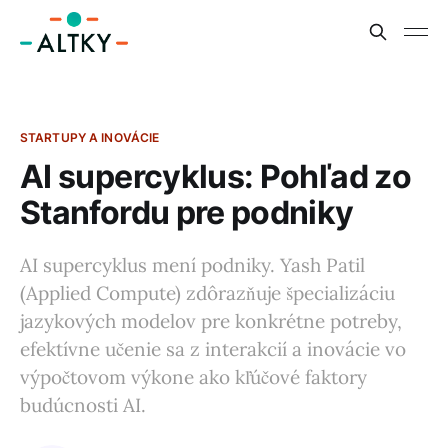
STARTUPY A INOVÁCIE
AI supercyklus: Pohľad zo
Stanfordu pre podniky
AI supercyklus mení podniky. Yash Patil
(Applied Compute) zdôrazňuje špecializáciu
jazykových modelov pre konkrétne potreby,
efektívne učenie sa z interakcií a inovácie vo
výpočtovom výkone ako kľúčové faktory
budúcnosti AI.