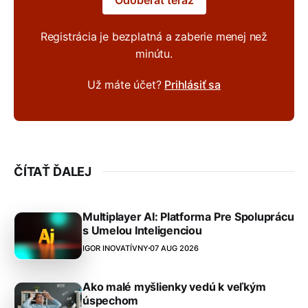
Registrácia je bezplatná a zaberie menej než
minútu.
Už máte účet?
Prihlásiť sa
ČÍTAŤ ĎALEJ
Multiplayer AI: Platforma Pre Spoluprácu
s Umelou Inteligenciou
IGOR INOVATÍVNY
07 AUG 2026
Ako malé myšlienky vedú k veľkým
úspechom