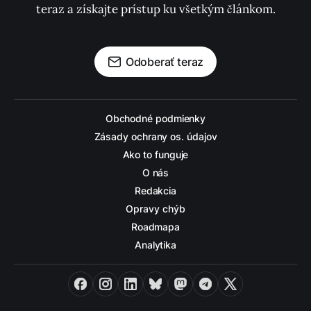
teraz a získajte prístup ku všetkým článkom.
Odoberať teraz
Obchodné podmienky
Zásady ochrany os. údajov
Ako to funguje
O nás
Redakcia
Opravy chýb
Roadmapa
Analytika
Facebook
Instagram
LinkedIn
Bluesky
Mastodon
Telegram
X