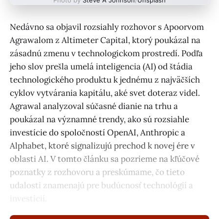
Nedávno sa objavil rozsiahly rozhovor s Apoorvom
Agrawalom z Altimeter Capital, ktorý poukázal na
zásadnú zmenu v technologickom prostredí. Podľa
jeho slov prešla umelá inteligencia (AI) od štádia
technologického produktu k jednému z najväčších
cyklov vytvárania kapitálu, aké svet doteraz videl.
Agrawal analyzoval súčasné dianie na trhu a
poukázal na významné trendy, ako sú rozsiahle
investície do spoločností OpenAI, Anthropic a
Alphabet, ktoré signalizujú prechod k novej ére v
oblasti AI. V tomto článku sa pozrieme na kľúčové
poznatky z rozhovoru a preskúmame, čo tieto
udalosti znamenajú pre budúcnosť technológií a
investícií.