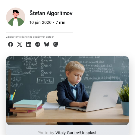
Štefan Algoritmov
10 jún 2026
7 min
Zdieľaj tento článok na sociálnych sieťach
Facebook
X
LinkedIn
Telegram
Bluesky
Mastodon
Photo by
Vitaly Gariev
/
Unsplash