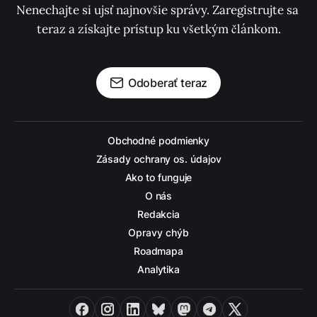
Nenechajte si ujsť najnovšie správy. Zaregistrujte sa 
teraz a získajte prístup ku všetkým článkom.
Odoberať teraz
Obchodné podmienky
Zásady ochrany os. údajov
Ako to funguje
O nás
Redakcia
Opravy chýb
Roadmapa
Analytika
Facebook
Instagram
LinkedIn
Bluesky
Mastodon
Telegram
X