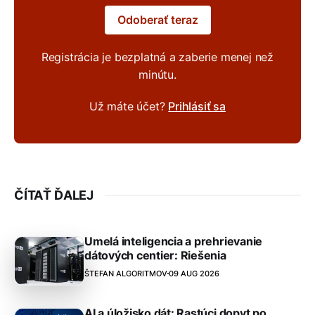
Odoberať teraz
Registrácia je bezplatná a zaberie menej než
minútu.
Už máte účet?
Prihlásiť sa
ČÍTAŤ ĎALEJ
Umelá inteligencia a prehrievanie
dátových centier: Riešenia
ŠTEFAN ALGORITMOV
09 AUG 2026
AI a úložisko dát: Rastúci dopyt po