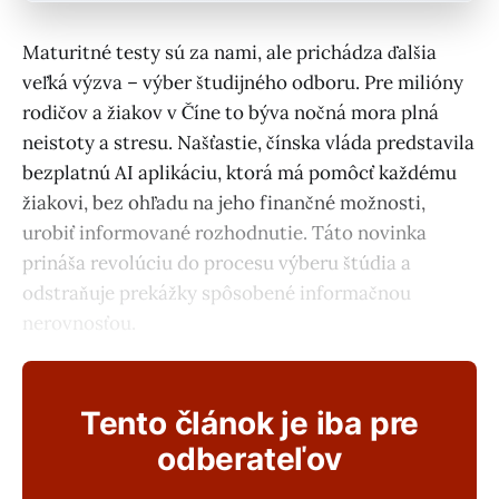
Maturitné testy sú za nami, ale prichádza ďalšia
veľká výzva – výber študijného odboru. Pre milióny
rodičov a žiakov v Číne to býva nočná mora plná
neistoty a stresu. Našťastie, čínska vláda predstavila
bezplatnú AI aplikáciu, ktorá má pomôcť každému
žiakovi, bez ohľadu na jeho finančné možnosti,
urobiť informované rozhodnutie. Táto novinka
prináša revolúciu do procesu výberu štúdia a
odstraňuje prekážky spôsobené informačnou
nerovnosťou.
Tento článok je iba pre
odberateľov