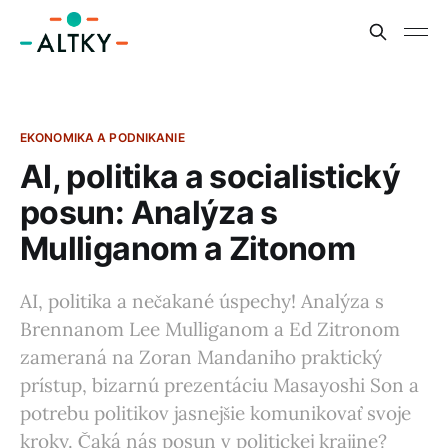
EKONOMIKA A PODNIKANIE
AI, politika a socialistický
posun: Analýza s
Mulliganom a Zitonom
AI, politika a nečakané úspechy! Analýza s
Brennanom Lee Mulliganom a Ed Zitronom
zameraná na Zoran Mandaniho praktický
prístup, bizarnú prezentáciu Masayoshi Son a
potrebu politikov jasnejšie komunikovať svoje
kroky. Čaká nás posun v politickej krajine?