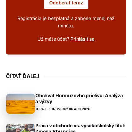
Odoberať teraz
Registrácia je bezplatná a zaberie menej než
minútu.
Už máte účet?
Prihlásiť sa
ČÍTAŤ ĎALEJ
Obchvat Hormuzovho prielivu: Analýza
a výzvy
JURAJ EKONOMICKÝ
06 AUG 2026
Práca v obchode vs. vysokoškolský titul:
Zmena trhu práce