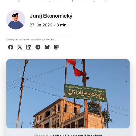
Juraj Ekonomický
27 jún 2026
8 min
Zdieľaj tento článok na sociálnych sieťach
Facebook
X
LinkedIn
Telegram
Bluesky
Mastodon
Photo by
Abhay Ravindran
/
Unsplash