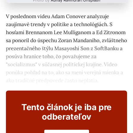
V poslednom videu Adam Conover analyzuje
zaujímavé trendy v politike a technológiách. S
hosťami Brennanom Lee Mulliganom a Ed Zitronom
sa ponoril do úspechu Zoran Mandaniho, zvláštneho
prezentačného štýlu Masayoshi Son z SoftBanku a
posúva hranice toho, čo považujeme za
"socializmus" v súčasnej politickej krajine. Video
ponúka pohľad na to, ako sa mení verejná mienka a
ako tradičné predpovede často neplatia.
Tento článok je iba pre
odberateľov