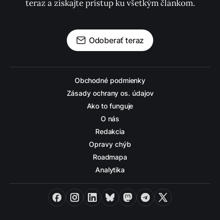
teraz a získajte prístup ku všetkým článkom.
Odoberať teraz
Obchodné podmienky
Zásady ochrany os. údajov
Ako to funguje
O nás
Redakcia
Opravy chýb
Roadmapa
Analytika
Facebook
Instagram
LinkedIn
Bluesky
Mastodon
Telegram
X