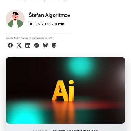
Štefan Algoritmov
30 jún 2026
8 min
Zdieľaj tento článok na sociálnych sieťach
Facebook
X
LinkedIn
Telegram
Bluesky
Mastodon
Photo by
Jackson Sophat
/
Unsplash