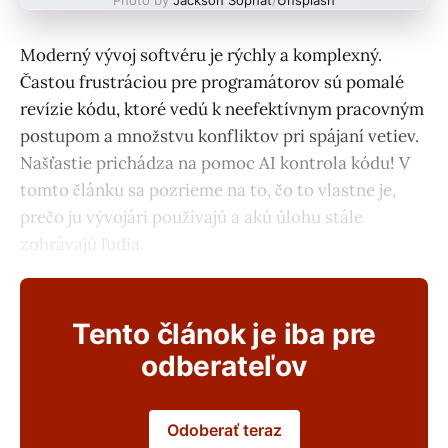
Moderný vývoj softvéru je rýchly a komplexný.
Častou frustráciou pre programátorov sú pomalé
revízie kódu, ktoré vedú k neefektívnym pracovným
postupom a množstvu konfliktov pri spájaní vetiev.
Našťastie prichádza na pomoc AI kontrola kódu! V
tomto článku sa pozrieme na to, čo to vlastne je,
prečo ju vývojári používajú a akú úlohu stále
zohrávajú ľudia.
Tento článok je iba pre
odberateľov
Odoberať teraz