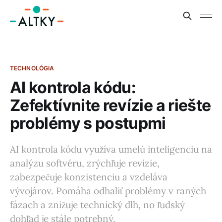
TECHNOLÓGIA
AI kontrola kódu:
Zefektívnite revízie a riešte
problémy s postupmi
AI kontrola kódu využíva umelú inteligenciu na
analýzu softvéru, zrýchľuje revízie,
zabezpečuje konzistenciu a vzdeláva
vývojárov. Pomáha odhaliť problémy v raných
fázach a znižuje technický dlh, no ľudský
dohľad je stále potrebný.