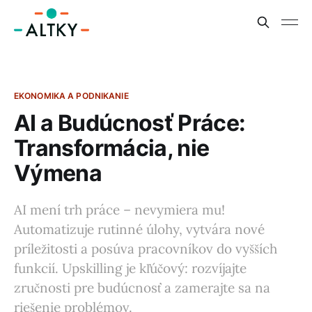
EKONOMIKA A PODNIKANIE
AI a Budúcnosť Práce:
Transformácia, nie
Výmena
AI mení trh práce – nevymiera mu!
Automatizuje rutinné úlohy, vytvára nové
príležitosti a posúva pracovníkov do vyšších
funkcií. Upskilling je kľúčový: rozvíjajte
zručnosti pre budúcnosť a zamerajte sa na
riešenie problémov.