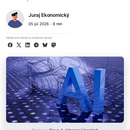
Juraj Ekonomický
05 júl 2026
8 min
Zdieľaj tento článok na sociálnych sieťach
Facebook
X
LinkedIn
Telegram
Bluesky
Mastodon
Photo by
Steve A Johnson
/
Unsplash