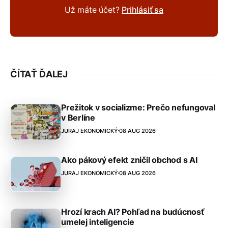
Už máte účet?
Prihlásiť sa
ČÍTAŤ ĎALEJ
Prežitok v socializme: Prečo nefungoval
v Berlíne
JURAJ EKONOMICKÝ
08 AUG 2026
Ako pákový efekt zničil obchod s AI
JURAJ EKONOMICKÝ
08 AUG 2026
Hrozí krach AI? Pohľad na budúcnosť
umelej inteligencie