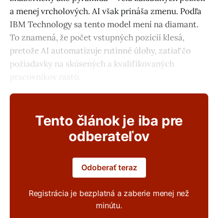
a menej vrcholových. AI však prináša zmenu. Podľa
IBM Technology sa tento model mení na diamant.
To znamená, že počet vstupných pozícií klesá,
pretože AI automatizuje rutinné úlohy, zatiaľ čo
požiadavky na skúsených a kvalifikovaných
pracovníkov rastú.
Tento článok je iba pre
odberateľov
Odoberať teraz
Registrácia je bezplatná a zaberie menej než
minútu.