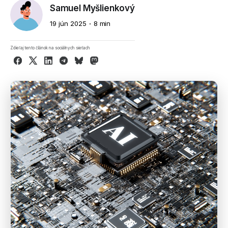
Samuel Myšlienkový
19 jún 2025
8 min
Zdieľaj tento článok na sociálnych sieťach
Facebook
X
LinkedIn
Telegram
Bluesky
Mastodon