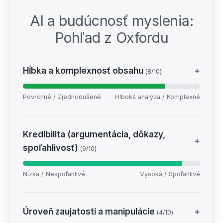
AI a budúcnosť myslenia:
Pohľad z Oxfordu
Hĺbka a komplexnosť obsahu
+
(8/10)
Povrchné / Zjednodušené
Hlboká analýza / Komplexné
Kredibilita (argumentácia, dôkazy,
+
spoľahlivosť)
(9/10)
Nízka / Nespoľahlivé
Vysoká / Spoľahlivé
Úroveň zaujatosti a manipulácie
+
(4/10)