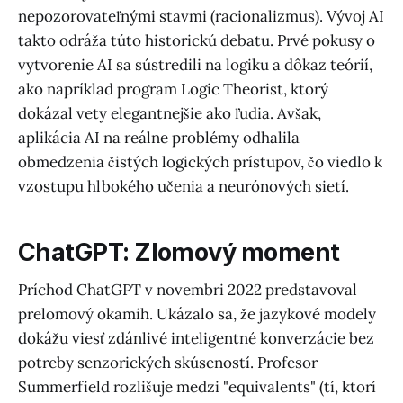
nepozorovateľnými stavmi (racionalizmus). Vývoj AI
takto odráža túto historickú debatu. Prvé pokusy o
vytvorenie AI sa sústredili na logiku a dôkaz teórií,
ako napríklad program Logic Theorist, ktorý
dokázal vety elegantnejšie ako ľudia. Avšak,
aplikácia AI na reálne problémy odhalila
obmedzenia čistých logických prístupov, čo viedlo k
vzostupu hlbokého učenia a neurónových sietí.
ChatGPT: Zlomový moment
Príchod ChatGPT v novembri 2022 predstavoval
prelomový okamih. Ukázalo sa, že jazykové modely
dokážu viesť zdánlivé inteligentné konverzácie bez
potreby senzorických skúseností. Profesor
Summerfield rozlišuje medzi "equivalents" (tí, ktorí