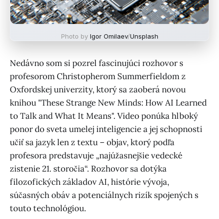
Photo by
Igor Omilaev
/
Unsplash
Nedávno som si pozrel fascinujúci rozhovor s
profesorom Christopherom Summerfieldom z
Oxfordskej univerzity, ktorý sa zaoberá novou
knihou "These Strange New Minds: How AI Learned
to Talk and What It Means". Video ponúka hlboký
ponor do sveta umelej inteligencie a jej schopnosti
učiť sa jazyk len z textu – objav, ktorý podľa
profesora predstavuje „najúžasnejšie vedecké
zistenie 21. storočia“. Rozhovor sa dotýka
filozofických základov AI, histórie vývoja,
súčasných obáv a potenciálnych rizík spojených s
touto technológiou.