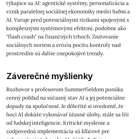
týkajúce sa AI: agentické systémy, personalizácia a
vznik paralelnej sociálnej ekonomiky medzi ľuďmi a
AI. Varuje pred potenciálnymi rizikami spojenými s
komplexnými systémovými efektmi, podobne ako
"flash crash" na finančných trhoch. Znižovanie
sociálnych noriem a erózia pocitu kontroly nad
prostredím sú ďalšie znepokojivé trendy.
Záverečné myšlienky
Rozhovor s profesorom Summerfieldom ponúka
cenný pohľad na súčasný stav AI a jej potenciálne
dopady na spoločnosť. Je dôležité si uvedomiť, že
hoci AI dokáže vykonávať úžasné úlohy, stále sa líši
od ľudskej inteligencie. Kritické myslenie a
zodpovedná implementácia sú kľúčové pre