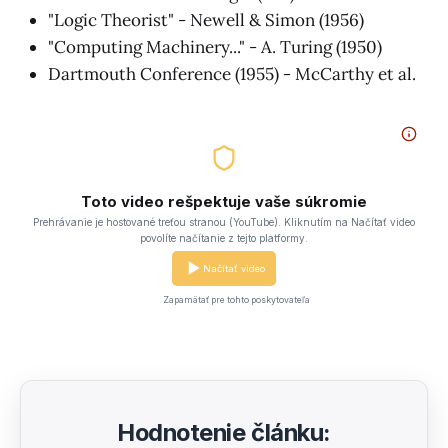
"Logic Theorist" - Newell & Simon (1956)
"Computing Machinery..." - A. Turing (1950)
Dartmouth Conference (1955) - McCarthy et al.
Toto video rešpektuje vaše súkromie
Prehrávanie je hostované treťou stranou (YouTube). Kliknutím na Načítať video
povolíte načítanie z tejto platformy.
Načítať video
Zapamätať pre tohto poskytovateľa
Hodnotenie článku: