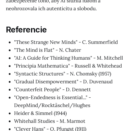
zabezpečenie toho, aby AI slúžila ľuďom a
neohrozovala ich autenticitu a slobodu.
Referencie
"These Strange New Minds" - C. Summerfield
"The Mind is Flat" - N. Chater
"AI: A Guide for Thinking Humans" - M. Mitchell
"Principia Mathematica" - Russell & Whitehead
"Syntactic Structures" - N. Chomsky (1957)
"Gradual Disempowerment" - D. Duvenaud
"Counterfeit People" - D. Dennett
"Open-Endedness is Essential..." -
DeepMind/Rocktäschel/Hughes
Heider & Simmel (1944)
Whitehall Studies - M. Marmot
"Clever Hans" - O. Pfungst (1911)