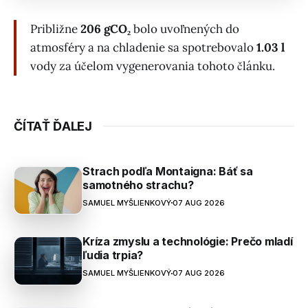
Približne
206 gCO₂
bolo uvoľnených do
atmosféry a na chladenie sa spotrebovalo
1.03 l
vody za účelom vygenerovania tohoto článku.
ČÍTAŤ ĎALEJ
Strach podľa Montaigna: Báť sa
samotného strachu?
SAMUEL MYŠLIENKOVÝ
07 AUG 2026
Kríza zmyslu a technológie: Prečo mladí
ľudia trpia?
SAMUEL MYŠLIENKOVÝ
07 AUG 2026