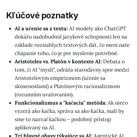
Kľúčové poznatky
AI a učenie sa z textu:
AI modely ako ChatGPT
dokážu nadobudnúť jazykové schopnosti len na
základe rozsiahlych textových dát, čo mení naše
chápanie toho, čo je pre myslenie potrebné.
Aristoteles vs. Platón v kontexte AI:
Debata o
tom, či AI "myslí", odráža starodávny spor medzi
Aristotelovým empirizmom (učenie sa
skúsenosťami) a Platónovým racionalizmom
(rozumním uvažovaním).
Funkcionalizmus a "kačacia" metóda:
Ak niečo
vyzerá ako kačka, správa sa ako kačka, mali by
sme to nazvať kačkou – podobný prístup
aplikovaný na AI.
Tri hlavné obavy týkajúce sa AI:
Agentické AI