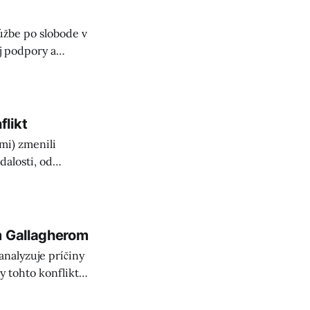
a
úžbe po slobode v
j podpory a
.
likt
mi) zmenili
dalosti, od
etkých zapojených.
m Gallagherom
nalyzuje príčiny
y tohto konfliktu.
vo „Stratenej