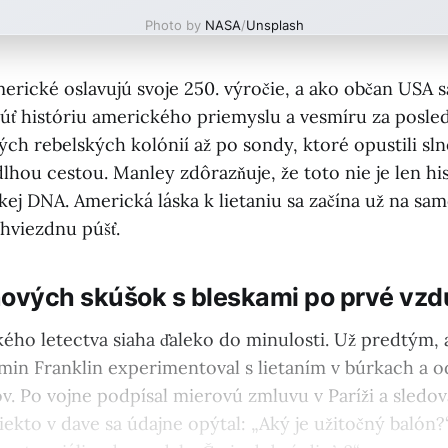
Photo by
NASA
/
Unsplash
merické oslavujú svoje 250. výročie, a ako občan USA 
úť históriu amerického priemyslu a vesmíru za posled
ých rebelských kolónií až po sondy, ktoré opustili sl
lhou cestou. Manley zdôrazňuje, že toto nie je len his
kej DNA. Americká láska k lietaniu sa začína už na sa
 hviezdnu púšť.
nových skúšok s bleskami po prvé vz
kého letectva siaha ďaleko do minulosti. Už predtým,
amin Franklin experimentoval s lietaním v búrkach a o
v. Po vojne podpísal mierovú zmluvu v Paríži a sledov
iekto v dave sa údajne opýtal: „Aký je užitočný balón?