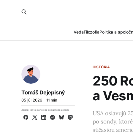
Veda
Filozofia
Politika a spoloč
HISTÓRIA
250 R
a Vesm
Tomáš Dejepisný
05 júl 2026
11 min
Zdieľaj tento článok na sociálnych sieťach
USA oslavujú 2
Facebook
X
LinkedIn
Telegram
Bluesky
Mastodon
po sondy, ktoré
súčasťou americ