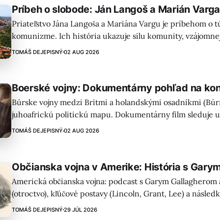
Príbeh o slobode: Ján Langoš a Marián Varg
Priateľstvo Jána Langoša a Mariána Vargu je príbehom o t
komunizme. Ich história ukazuje silu komunity, vzájomne
odvahy postaviť sa režimu. Inšpiratívny odraz morálnej sily
TOMÁŠ DEJEPISNÝ
02 AUG 2026
Boerské vojny: Dokumentárny pohľad na konf
Búrske vojny medzi Britmi a holandskými osadníkmi (Búr
juhoafrickú politickú mapu. Dokumentárny film sleduje u
osídlenia až po krvavé bitky a následky konfliktov pre vš
TOMÁŠ DEJEPISNÝ
02 AUG 2026
Občianska vojna v Amerike: História s Gary
Americká občianska vojna: podcast s Garym Gallagherom a
(otroctvo), kľúčové postavy (Lincoln, Grant, Lee) a následk
Zistenia zdôrazňujú otroctvo ako hlavnú príčinu a dedičst
TOMÁŠ DEJEPISNÝ
29 JÚL 2026
príčiny“.