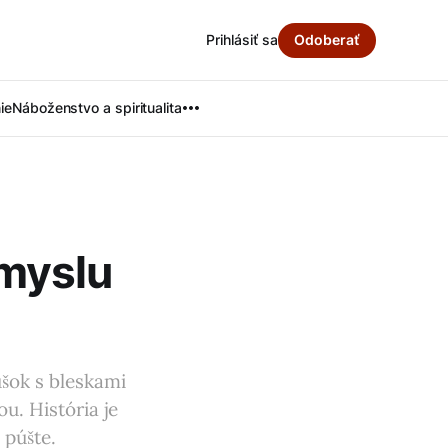
Prihlásiť sa
Odoberať
ie
Náboženstvo a spiritualita
myslu
šok s bleskami
u. História je
 púšte.