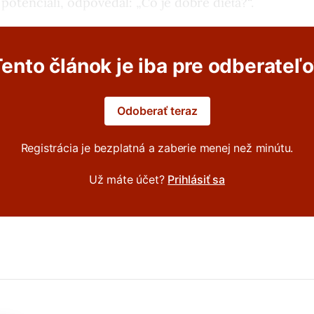
potenciáli, odpovedal: „Čo je dobré dieťa?“.
ento článok je iba pre odberateľ
Odoberať teraz
Registrácia je bezplatná a zaberie menej než minútu.
Už máte účet?
Prihlásiť sa