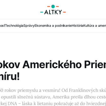
nosť
Technológia
Správy
Ekonomika a podnikanie
História
Kultúra a umen
okov Amerického Prie
íru!
50 rokov priemyslu a vesmíru! Od Franklinových skú
 opustili slnečnú sústavu, Amerika prešla dlhou cesto
kej DNA – láska k lietaniu pokračuje až do hviezdnej