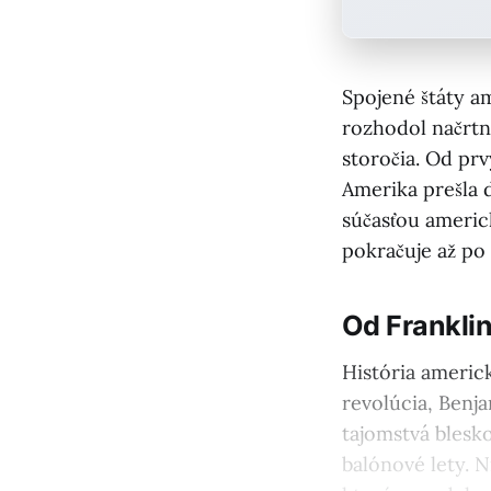
Spojené štáty a
rozhodol načrtn
storočia. Od prv
Amerika prešla d
súčasťou americ
pokračuje až po
Od Frankli
História americ
revolúcia, Benj
tajomstvá blesko
balónové lety. N