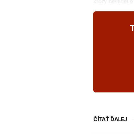
ktorý nevedel o 
T
ČÍTAŤ ĎALEJ