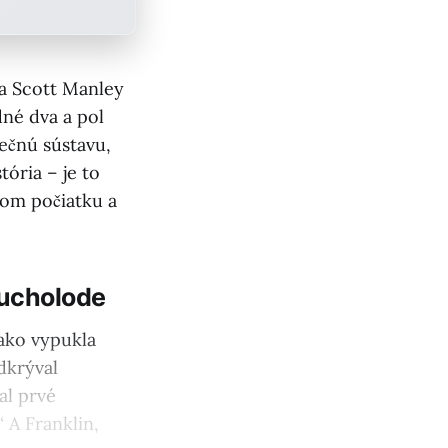
sa Scott Manley
né dva a pol
nečnú sústavu,
tória – je to
mom počiatku a
ducholode
 ako vypukla
dkrýval
al prvé
“ A Franklin,